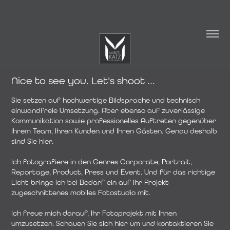
Nice to see you. Let's shoot ...
Nice to see you. Let's shoot ...
Sie setzen auf hochwertige Bildsprache und technisch 
Sie setzen auf hochwertige Bildsprache und technisch 
einwandfreie Umsetzung. Aber ebenso auf zuverlässige 
einwandfreie Umsetzung. Aber ebenso auf zuverlässige 
Kommunikation sowie professionelles Auftreten gegenüber 
Kommunikation sowie professionelles Auftreten gegenüber 
Ihrem Team, Ihren Kunden und Ihren Gästen. Genau deshalb 
Ihrem Team, Ihren Kunden und Ihren Gästen. Genau deshalb 
sind Sie hier.

sind Sie hier.

Ich fotografiere in den Genres Corporate, Portrait, 
Ich fotografiere in den Genres Corporate, Portrait, 
Reportage, Product, Press und Event. Und für das richtige 
Reportage, Product, Press und Event. Und für das richtige 
Licht bringe ich bei Bedarf ein auf Ihr Projekt 
Licht bringe ich bei Bedarf ein auf Ihr Projekt 
zugeschnittenes mobiles Fotostudio mit.

zugeschnittenes mobiles Fotostudio mit.

Ich freue mich darauf, Ihr Fotoprojekt mit Ihnen 
Ich freue mich darauf, Ihr Fotoprojekt mit Ihnen 
umzusetzen. Schauen Sie sich hier um und kontaktieren Sie 
umzusetzen. Schauen Sie sich hier um und kontaktieren Sie 