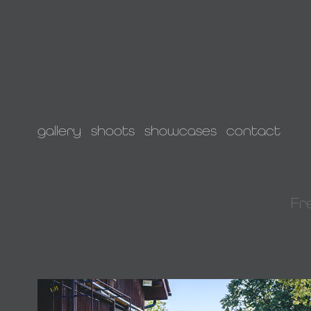
gallery
shoots
showcases
contact
Fr