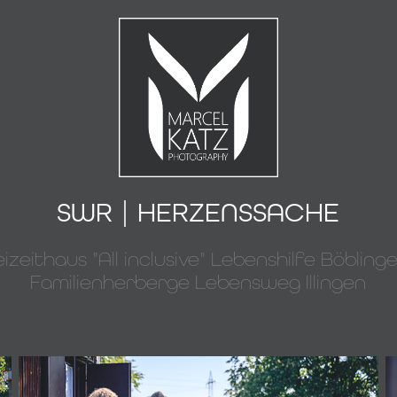
SWR | HERZENSSACHE
eizeithaus "All inclusive" Lebenshilfe Böblinge
Familienherberge Lebensweg Illingen